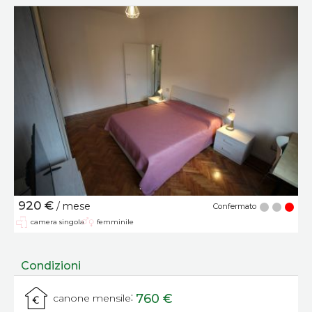
920 €
/ mese
Confermato
camera singola
femminile
Condizioni
:
760 €
canone mensile