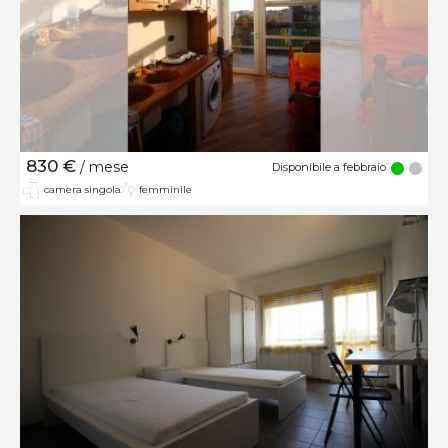
830 €
/ mese
Disponibile a febbraio
camera singola
femminile