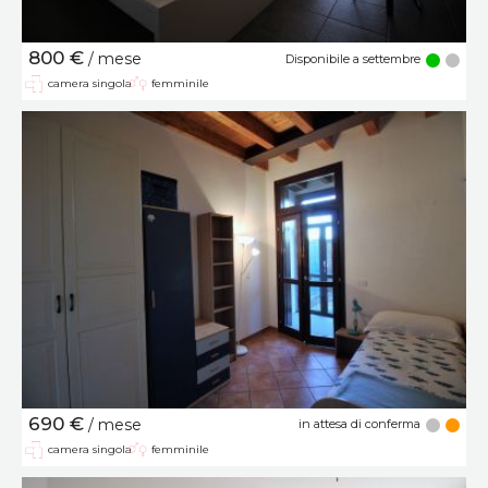
800 €
/ mese
Disponibile a settembre
camera singola
femminile
690 €
/ mese
in attesa di conferma
camera singola
femminile