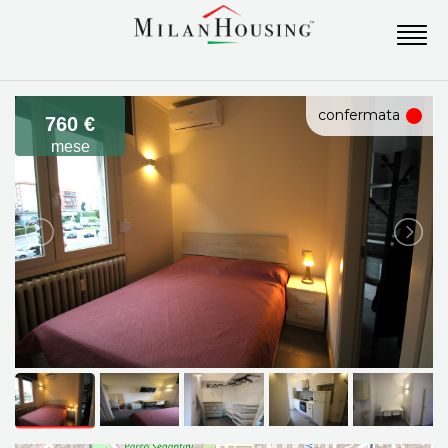
confermata
760 €
mese