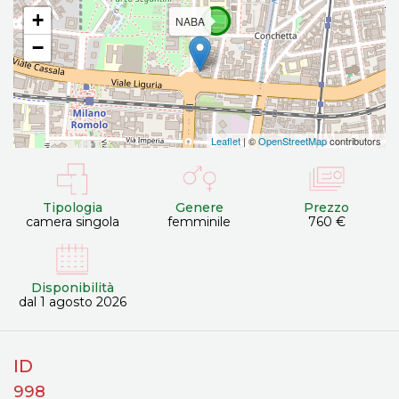
+
NABA
−
Leaflet
| ©
OpenStreetMap
contributors
Tipologia
Genere
Prezzo
camera singola
femminile
760 €
Disponibilità
dal 1 agosto 2026
ID
998