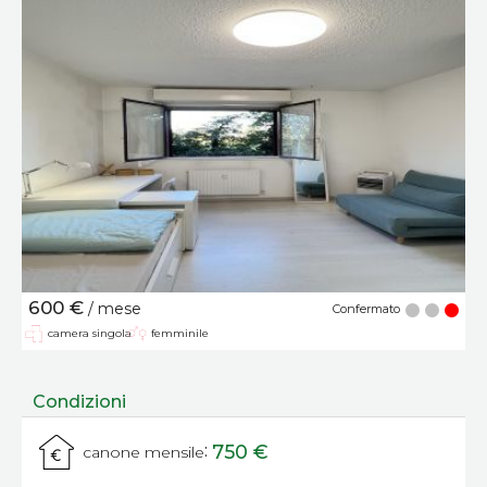
600 €
/ mese
Confermato
camera singola
femminile
Condizioni
:
750 €
canone mensile