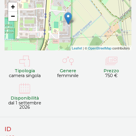
+
−
Leaflet
| ©
OpenStreetMap
contributors
Tipologia
Genere
Prezzo
camera singola
femminile
750 €
Disponibilità
dal 1 settembre
2026
ID