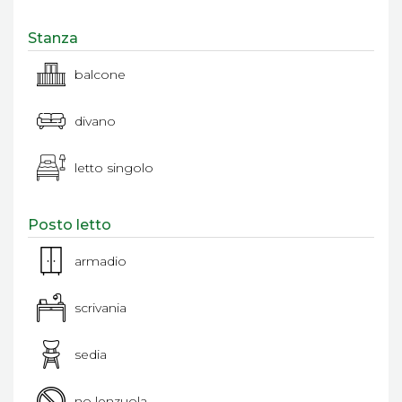
Stanza
balcone
divano
letto singolo
Posto letto
armadio
scrivania
sedia
no lenzuola