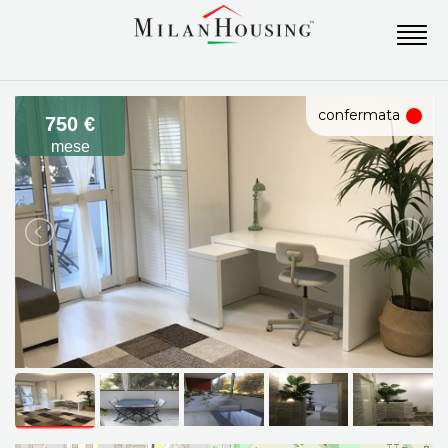
confermata
750 €
mese