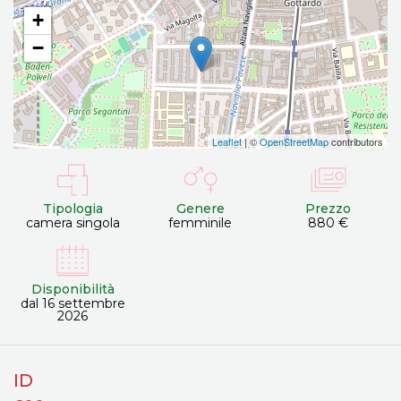
+
−
Leaflet
| ©
OpenStreetMap
contributors
Tipologia
Genere
Prezzo
camera singola
femminile
880 €
Disponibilità
dal 16 settembre
2026
ID