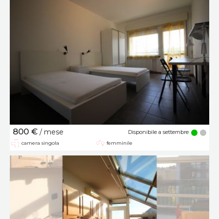
800 €
/ mese
Disponibile a settembre
camera singola
femminile