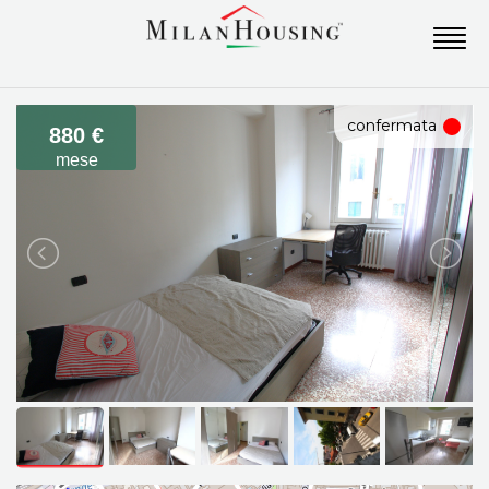
confermata
880 €
mese