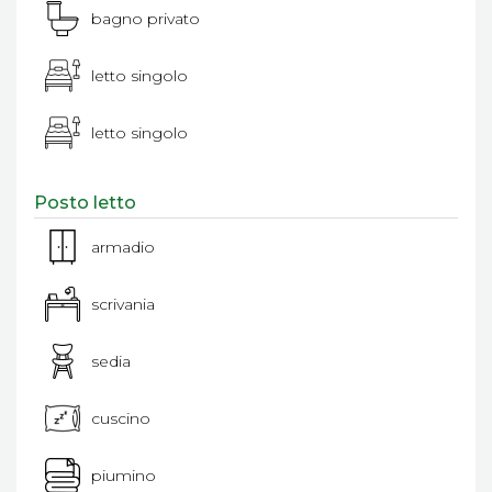
bagno privato
letto singolo
letto singolo
Posto letto
armadio
scrivania
sedia
cuscino
piumino