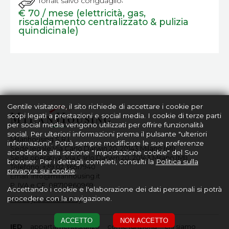
forfait salvo conguaglio
€ 70 / mese (elettricità, gas,
riscaldamento centralizzato & pulizia
quindicinale)
Gentile visitatore, il sito richiede di accettare i cookie per
scopi legati a prestazioni e social media. I cookie di terze parti
per social media vengono utilizzati per offrire funzionalità
social. Per ulteriori informazioni prema il pulsante "ulteriori
Milanhousing S.R.L.
informazioni". Potrà sempre modificare le sue preferenze
Sede legale:Via Carlo Darwin 20, 20143 Milano (MI)
accedendo alla sezione "Impostazione cookie" del Suo
Sede operativa: Via Carlo Darwin 20, 20143 Milano (MI)
browser. Per i dettagli completi, consulti la
Politica sulla
Telefono:
+39 02 36517940
privacy e sui cookie
.
Email:
info@milanhousing.it
P. IVA e CF: 08710860969
Accettando i cookie e l'elaborazione dei dati personali si potrà
procedere con la navigazione.
Privacy/Cookie Policy
ACCETTO
NON ACCETTO
IED
appartamenti/stanze
come funziona
chi siamo