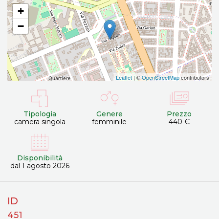
+
−
Leaflet
| ©
OpenStreetMap
contributors
Tipologia
Genere
Prezzo
camera singola
femminile
440 €
Disponibilità
dal 1 agosto 2026
ID
451