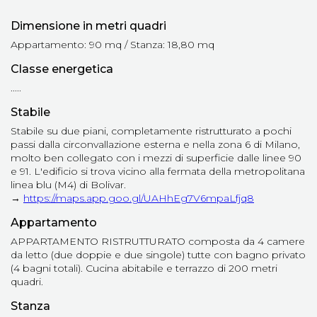
Dimensione in metri quadri
Appartamento: 90 mq / Stanza: 18,80 mq
Classe energetica
.....
Stabile
Stabile su due piani, completamente ristrutturato a pochi
passi dalla circonvallazione esterna e nella zona 6 di Milano,
molto ben collegato con i mezzi di superficie dalle linee 90
e 91. L'edificio si trova vicino alla fermata della metropolitana
linea blu (M4) di Bolivar.
→
https://maps.app.goo.gl/UAHhEg7V6mpaLfjq8
Appartamento
APPARTAMENTO RISTRUTTURATO composta da 4 camere
da letto (due doppie e due singole) tutte con bagno privato
(4 bagni totali). Cucina abitabile e terrazzo di 200 metri
quadri.
Stanza