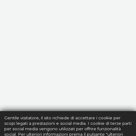
Gentile visitatore, il sito richiede di accettare i cookie per
scopi legati a prestazioni e social media. I cookie di terze parti
per social media vengono utilizzati per offrire funzionalità
social. Per ulteriori informazioni prema il pulsante "ulteriori