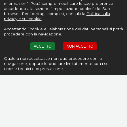
informazioni". Potrà sempre modificare le sue preferenze
accedendo alla sezione "Impostazione cookie" del Suo
browser. Per i dettagli completi, consulti la
Politica sulla
privacy e sui cookie
.
Accettando i cookie e l'elaborazione dei dati personali si potrà
procedere con la navigazione.
ACCETTO
NON ACCETTO
Qualora non accettasse non può procedere con la
navigazione, oppure lo può fare limitatamente con i soli
cookie tecnici o di prestazione.
Come funzioniamo
Siamo un servizio dinamico per studenti come te.
Offriamo appartamenti privati e certificati nella zona del
campus scolastico. E’ facile prenotare e con pagamento
sicuro. Il nostro team ti aiuterà dalla prenotazione online
al check-in e durante tutta la durata del tuo soggiorno!